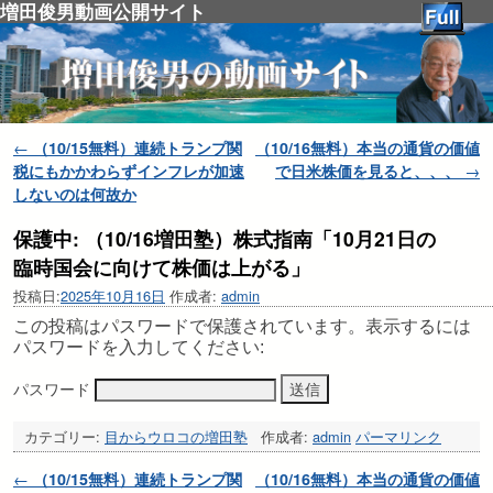
増田俊男動画公開サイト
投稿ナビゲーション
←
（10/15無料）連続トランプ関
（10/16無料）本当の通貨の価値
税にもかかわらずインフレが加速
で日米株価を見ると、、、
→
しないのは何故か
保護中: （10/16増田塾）株式指南「10月21日の
臨時国会に向けて株価は上がる」
投稿日:
2025年10月16日
作成者:
admin
この投稿はパスワードで保護されています。表示するには
パスワードを入力してください:
パスワード
カテゴリー:
目からウロコの増田塾
作成者:
admin
パーマリンク
投稿ナビゲーション
←
（10/15無料）連続トランプ関
（10/16無料）本当の通貨の価値