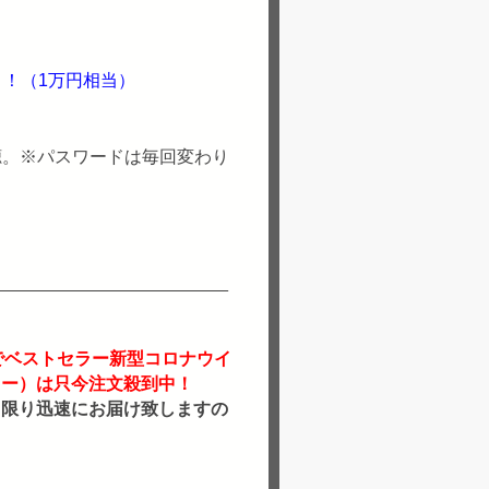
ト！（1万円相当）
聴。※パスワードは毎回変わり
部でベストセラー新型コロナウイ
ター
）は只今注文殺到中！
る限り迅速にお届け致しますの