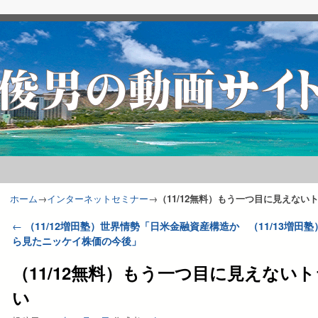
ホーム
→
インターネットセミナー
→
（11/12無料）もう一つ目に見えない
投稿ナビゲーション
←
（11/12増田塾）世界情勢「日米金融資産構造か
（11/13増
ら見たニッケイ株価の今後」
（11/12無料）もう一つ目に見えない
い