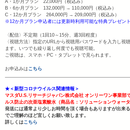
A・1か月プラン 22,000円（税込み）
B・6か月プラン 132,000円 → 110,000円（税込み）
C・12か月プラン 264,000円 → 209,000円（税込み）
※12か月プラン申込者には更新時利用可能な特典プレゼン
〈配信〉不定期（1回10～15分、週3回程度）
〈視聴方法〉指定のURLから視聴用パスワードを入力し視
ます。いつでも繰り返し何度でも視聴可能。
ご視聴は、スマホ・PC・タブレットで見られます。
お申込みは
こちら
★＜新型コロナウイルス関連情報＞
マスダU.S.リサーチジャパン株式会社 オンリーワン事業
ルス防止の
次亜塩素酸水
（商品名：
ソリューションウォー
発送には通常より少しお時間を頂く場合もありますが出来
でご理解のほど宜しくお願い致します。
詳しくは
こちら