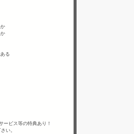
』
のか
のか
である
）
料サービス等の特典あり！
下さい。