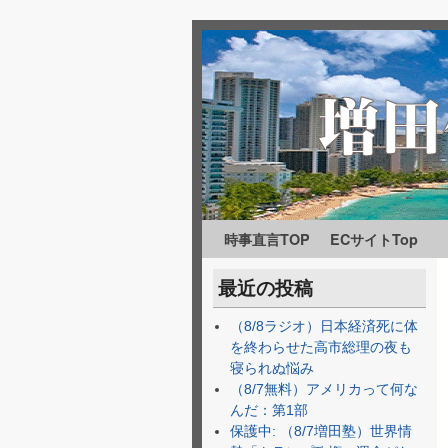
時事直言TOP
メインコンテンツへ移動
サブコンテンツへ移動
ECサイトTop
最近の投稿
（8/8ラジオ）日本経済死に体
を終わらせた高市総理の夜も
寝られぬ悩み
（8/7無料）アメリカって何な
んだ：第1部
保護中: （8/7増田塾）世界情