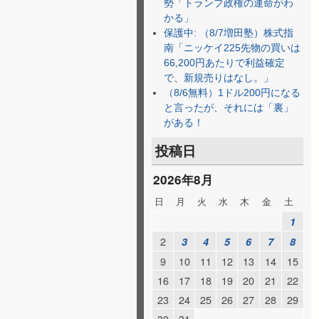
勢「トランプ政権の運命がわ
かる」
保護中: （8/7増田塾）株式指
南「ニッケイ225先物の買いは
66,200円あたりで利益確定
で、新規売りはなし。」
（8/6無料）1ドル200円になる
と言ったが、それには「裏」
がある！
投稿日
2026年8月
日
月
火
水
木
金
土
1
2
3
4
5
6
7
8
9
10
11
12
13
14
15
16
17
18
19
20
21
22
23
24
25
26
27
28
29
30
31