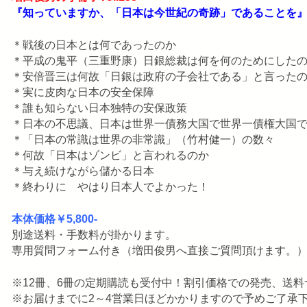
『知っていますか、「日本は今世紀の奇跡」であることを
＊戦後の日本とは何であったのか
＊平成の鬼平（三重野康）日銀総裁は何を何のためにした
＊安倍晋三は何故「日銀は政府の子会社である」と言った
＊実に皮肉な日本の安全保障
＊誰も知らない日本独特の安保政策
＊日本の不思議、日本は世界一債務大国で世界一債権大国
＊「日本の常識は世界の非常識」（竹村健一）の数々
＊何故「日本はゾンビ」と言われるのか
＊与え続けながら儲かる日本
＊終わりに やはり日本人でよかった！
本体価格￥5,800-
別途送料・手数料が掛かります。
専用質問フォーム付き（増田俊男へ直接ご質問頂けます。
※12冊、6冊の定期購読も受付中！割引価格での発売、送
※お届けまでに2～4営業日ほどかかりますので予めご了承