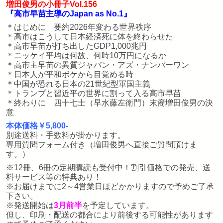
増田俊男の小冊子Vol.156
『高市早苗主導のJapan as No.1』
＊はじめに 要約2026年変わる世界秩序
＊高市はこうして日本経済死に体を終わらせた
＊高市早苗が打ち出したGDP1,000兆円
＊ニッケイ平均は何故、何時10万円になるか
＊高市主早苗の異質ジャパン・アズ・ナンバーワン
＊日本人が平和ボケから目覚める時
＊中国が恐れる日本の21世紀型軍国主義
＊トランプと習近平の世界に割って入る高市早苗
＊終わりに 四十七士（早水藤左衛門）末裔増田俊男の決
意
本体価格￥5,800-
別途送料・手数料が掛かります。
専用質問フォーム付き（増田俊男へ直接ご質問頂けま
す。）
※12冊、6冊の定期購読も受付中！割引価格での発売、送
料サービス等の特典あり！
※お届けまでに2～4営業日ほどかかりますので予めご了承
下さい。
※発送開始は
3月前半
を予定しています。
但し、印刷・配送の都合により前後する可能性があります