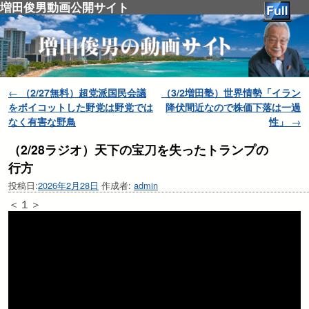
増田俊男動画公開サイト
投稿ナビゲーション
←
（2/27無料）超党派国民会議
（3/2増田塾）世界情勢「イラン
をボイコットした野党は野党では
降伏間近なので株価下落は一過
なく有害な野鳥
性」
→
（2/28ラジオ）天下の宝刀を失ったトランプの
行方
投稿日:
2026年2月28日
作成者:
admin
＜１＞