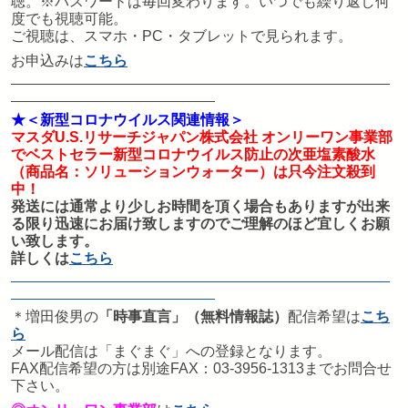
聴。※パスワードは毎回変わります。いつでも繰り返し何
度でも視聴可能。
ご視聴は、スマホ・PC・タブレットで見られます。
お申込みは
こちら
★＜新型コロナウイルス関連情報＞
マスダU.S.リサーチジャパン株式会社 オンリーワン事業部
でベストセラー新型コロナウイルス防止の
次亜塩素酸水
（商品名：
ソリューションウォーター
）は只今注文殺到
中！
発送には通常より少しお時間を頂く場合もありますが出来
る限り迅速にお届け致しますのでご理解のほど宜しくお願
い致します。
詳しくは
こちら
＊増田俊男の
「時事直言」（無料情報誌）
配信希望は
こち
ら
メール配信は「まぐまぐ」への登録となります。
FAX配信希望の方は別途FAX：03-3956-1313までお問合せ
下さい。