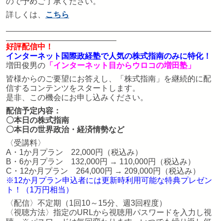
ので予めご了承ください。
詳しくは、
こちら
好評配信中！
インターネット国際政経塾で人気の株式指南のみに特化！
増田俊男の
「インターネット目からウロコの増田塾」
皆様からのご要望にお答えし、「株式指南」を継続的に配
信するコンテンツをスタートします。
是非、この機会にお申し込みください。
配信予定内容：
〇本日の株式指南
〇本日の世界政治・経済情勢など
〈受講料〉
A・1か月プラン 22,000円（税込み）
B・6か月プラン 132,000円 → 110,000円（税込み）
C・12か月プラン 264,000円 → 209,000円（税込み）
※12か月プラン申込者には更新時利用可能な特典プレゼン
ト！（1万円相当）
〈配信〉不定期（1回10～15分、週3回程度）
〈視聴方法〉指定のURLから視聴用パスワードを入力し視