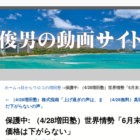
ホーム
→
目からウロコの増田塾
→
保護中: （4/28増田塾）世界情勢「6
投稿ナビゲーション
←
（4/28増田塾）株式指南「上げ過ぎの声は、ま
（4/28無料）
だ下がらないの声」
保護中: （4/28増田塾）世界情勢「6
価格は下がらない」