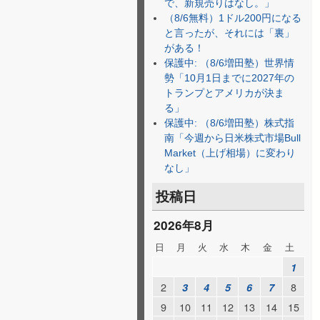
で、新規売りはなし。」
（8/6無料）1ドル200円になる
と言ったが、それには「裏」
がある！
保護中: （8/6増田塾）世界情
勢「10月1日までに2027年の
トランプとアメリカが決ま
る」
保護中: （8/6増田塾）株式指
南「今週から日米株式市場Bull
Market（上げ相場）に変わり
なし」
投稿日
2026年8月
日
月
火
水
木
金
土
1
2
8
3
4
5
6
7
9
10
11
12
13
14
15