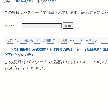
投稿日:
2026年4月28日
作成者:
admin
この投稿はパスワードで保護されています。表示するにはパ
パスワード
カテゴリー:
目からウロコの増田塾
作成者:
admin
パーマリンク
投稿ナビゲーション
←
（4/28増田塾）株式指南「上げ過ぎの声は、ま
（4/28無料）
だ下がらないの声」
この投稿はパスワードで保護されています。コメン
を入力してください。