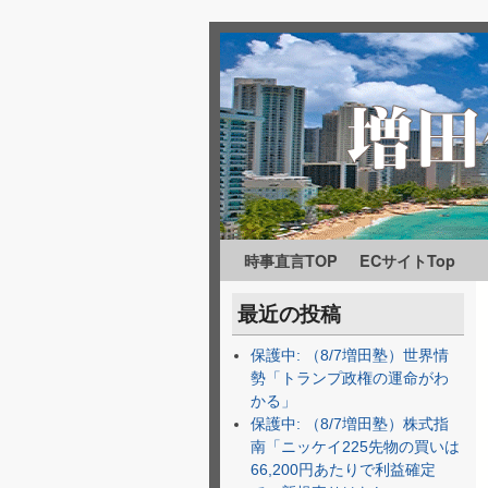
時事直言TOP
メインコンテンツへ移動
サブコンテンツへ移動
ECサイトTop
最近の投稿
保護中: （8/7増田塾）世界情
勢「トランプ政権の運命がわ
かる」
保護中: （8/7増田塾）株式指
南「ニッケイ225先物の買いは
66,200円あたりで利益確定