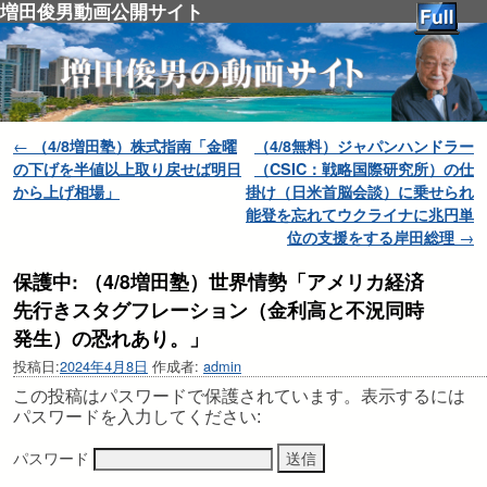
増田俊男動画公開サイト
投稿ナビゲーション
←
（4/8増田塾）株式指南「金曜
（4/8無料）ジャパンハンドラー
の下げを半値以上取り戻せば明日
（CSIC：戦略国際研究所）の仕
から上げ相場」
掛け（日米首脳会談）に乗せられ
能登を忘れてウクライナに兆円単
位の支援をする岸田総理
→
保護中: （4/8増田塾）世界情勢「アメリカ経済
先行きスタグフレーション（金利高と不況同時
発生）の恐れあり。」
投稿日:
2024年4月8日
作成者:
admin
この投稿はパスワードで保護されています。表示するには
パスワードを入力してください:
パスワード