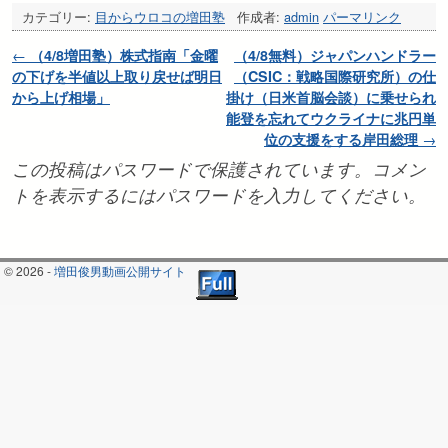
カテゴリー:
目からウロコの増田塾
作成者:
admin
パーマリンク
投稿ナビゲーション
←
（4/8増田塾）株式指南「金曜
（4/8無料）ジャパンハンドラー
の下げを半値以上取り戻せば明日
（CSIC：戦略国際研究所）の仕
から上げ相場」
掛け（日米首脳会談）に乗せられ
能登を忘れてウクライナに兆円単
位の支援をする岸田総理
→
この投稿はパスワードで保護されています。コメン
トを表示するにはパスワードを入力してください。
© 2026 -
増田俊男動画公開サイト