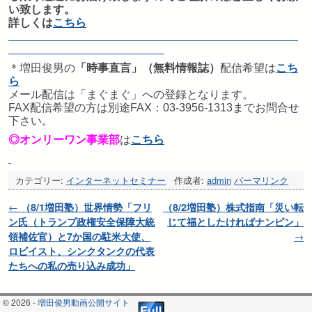
い致します。
詳しくは
こちら
＊増田俊男の
「時事直言」（無料情報誌）
配信希望は
こち
ら
メール配信は「まぐまぐ」への登録となります。
FAX配信希望の方は別途FAX：03-3956-1313までお問合せ
下さい。
◎オンリーワン事業部
は
こちら
カテゴリー:
インターネットセミナー
作成者:
admin
パーマリンク
投稿ナビゲーション
←
（8/1増田塾）世界情勢「フリ
（8/2増田塾）株式指南「災い転
ン氏（トランプ政権安全保障大統
じて福としたければナンピン」
領補佐官）と7か国の駐米大使、
→
ロビイスト、シンクタンクの代表
たちへの私の売り込み成功」
© 2026 -
増田俊男動画公開サイト