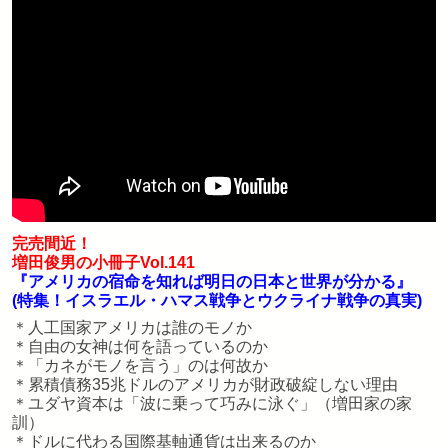
完売間近！
増田俊男の小冊子Vol.141
『アメリカの宿命を知れば明日の日本と世界が分かる』
(特集！イスラエル・ハマス戦争とウクライナ戦争の真実)
＊人工国家アメリカは誰のモノか
＊自由の女神は何を語っているのか
＊「カネがモノを言う」のは何故か
＊累積債務35兆ドルのアメリカが財政破綻しない理由
＊ユダヤ資本は「波に乗って巧みに泳ぐ」（増田家の家
訓）
＊ドルに代わる国際基軸通貨は出来るのか