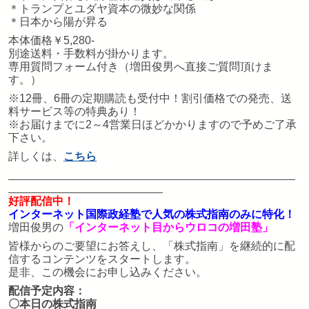
＊トランプとユダヤ資本の微妙な関係
＊日本から陽が昇る
本体価格￥5,280-
別途送料・手数料が掛かります。
専用質問フォーム付き（増田俊男へ直接ご質問頂けま
す。）
※12冊、6冊の定期購読も受付中！割引価格での発売、送
料サービス等の特典あり！
※お届けまでに2～4営業日ほどかかりますので予めご了承
下さい。
詳しくは、
こちら
好評配信中！
インターネット国際政経塾で人気の株式指南のみに特化！
増田俊男の
「インターネット目からウロコの増田塾」
皆様からのご要望にお答えし、「株式指南」を継続的に配
信するコンテンツをスタートします。
是非、この機会にお申し込みください。
配信予定内容：
〇本日の株式指南