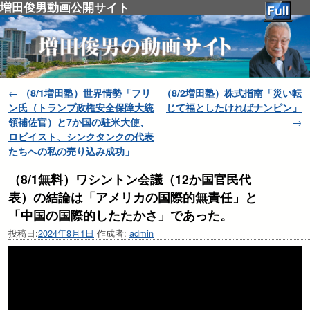
増田俊男動画公開サイト
投稿ナビゲーション
←
（8/1増田塾）世界情勢「フリ
（8/2増田塾）株式指南「災い転
ン氏（トランプ政権安全保障大統
じて福としたければナンピン」
領補佐官）と7か国の駐米大使、
→
ロビイスト、シンクタンクの代表
たちへの私の売り込み成功」
（8/1無料）ワシントン会議（12か国官民代
表）の結論は「アメリカの国際的無責任」と
「中国の国際的したたかさ」であった。
投稿日:
2024年8月1日
作成者:
admin