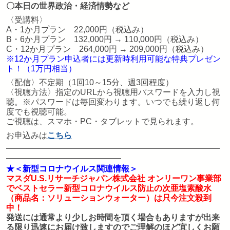
〇本日の世界政治・経済情勢など
〈受講料〉
A・1か月プラン 22,000円（税込み）
B・6か月プラン 132,000円 → 110,000円（税込み）
C・12か月プラン 264,000円 → 209,000円（税込み）
※12か月プラン申込者には更新時利用可能な特典プレゼン
ト！（1万円相当）
〈配信〉不定期（1回10～15分、週3回程度）
〈視聴方法〉指定のURLから視聴用パスワードを入力し視
聴。※パスワードは毎回変わります。いつでも繰り返し何
度でも視聴可能。
ご視聴は、スマホ・PC・タブレットで見られます。
お申込みは
こちら
★＜新型コロナウイルス関連情報＞
マスダU.S.リサーチジャパン株式会社 オンリーワン事業部
でベストセラー新型コロナウイルス防止の
次亜塩素酸水
（商品名：
ソリューションウォーター
）は只今注文殺到
中！
発送には通常より少しお時間を頂く場合もありますが出来
る限り迅速にお届け致しますのでご理解のほど宜しくお願