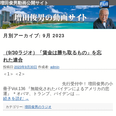
増田俊男動画公開サイト
月別アーカイブ:
9月 2023
（9/30ラジオ）「賃金は勝ち取るもの」を忘
れた連合
投稿日:
2023年9月30日
作成者:
admin
＜1＞ ＜2＞
先行受付中！ 増田俊男の小
冊子Vol.136 『無能化されたバイデンによるアメリカの悲
運』 ＊オバマ、トランプ、バイデンは …
続きを読む
→
カテゴリー:
増田俊男のラジオ