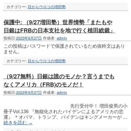
カテゴリー:
目からウロコの増田塾
保護中: （9/27増田塾）世界情勢「またもや
日銀はFRBの日本支社を地で行く植田総裁」
投稿日:
2023年9月27日
作成者:
admin
この投稿はパスワードで保護されているため抜粋文はあり
ません。
カテゴリー:
目からウロコの増田塾
（9/27無料）日銀は誰のモノか？言うまでも
なくアメリカ（FRB)のモノだ！
投稿日:
2023年9月27日
作成者:
admin
先行受付中！ 増田俊男の小
冊子Vol.136 『無能化されたバイデンによるアメリカの悲
運』 ＊オバマ、トランプ、バイデンはキングメーカーが …
続きを読む
→