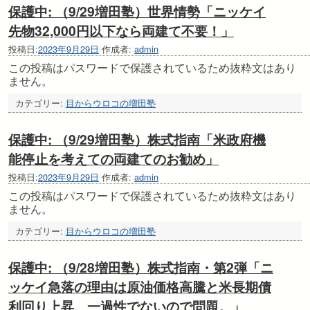
保護中: （9/29増田塾）世界情勢「ニッケイ
先物32,000円以下なら両建て不要！」
投稿日:
2023年9月29日
作成者:
admin
この投稿はパスワードで保護されているため抜粋文はあり
ません。
カテゴリー:
目からウロコの増田塾
保護中: （9/29増田塾）株式指南「米政府機
能停止を考えての両建てのお勧め」
投稿日:
2023年9月29日
作成者:
admin
この投稿はパスワードで保護されているため抜粋文はあり
ません。
カテゴリー:
目からウロコの増田塾
保護中: （9/28増田塾）株式指南・第2弾「ニ
ッケイ急落の理由は原油価格高騰と米長期債
利回り上昇、一過性でないので問題。」