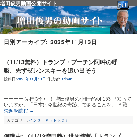
増田俊男動画公開サイト
日別アーカイブ:
2025年11月13日
（11/13無料）トランプ・プーチン阿吽の呼
吸、先ずゼレンスキーを追い出そう
投稿日:
2025年11月13日
作成者:
admin
ーーーーーーーーーーーーーーーーーーーーーーーーーー
ーーーーーーーーーーーーーーーーーーーーーーーーーー
ーーーー 先行受付中！ 増田俊男の小冊子Vol.153 『知って
いますか、「日本は今世紀の奇跡」であることを』 ＊戦 …
続きを読む
→
カテゴリー:
インターネットセミナー
保護中: （11/13増田塾）世界情勢「トランプ