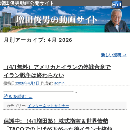
増田俊男動画公開サイト
月別アーカイブ:
4月 2026
投稿ナビゲーション
新しい投稿
→
（4/1無料）アメリカとイランの停戦合意で
イラン戦争は終わらない
投稿日:
2026年4月1日
作成者:
admin
———————————————̵ …
続きを読む
→
カテゴリー:
インターネットセミナー
保護中: （4/1増田塾）株式指南＆世界情勢
「TACOでの上げが下がった後イラン大統領