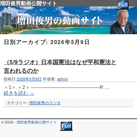
増田俊男動画公開サイト
日別アーカイブ:
2026年5月9日
（5/9ラジオ）日本国憲法はなぜ平和憲法と
言われるのか
投稿日:
2026年5月9日
作成者:
admin
＜1＞ ＜2＞ ——————————————R …
続きを読む
→
カテゴリー:
増田俊男のラジオ
© 2026 -
増田俊男動画公開サイト