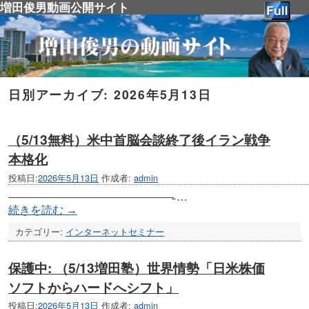
増田俊男動画公開サイト
日別アーカイブ:
2026年5月13日
（5/13無料）米中首脳会談終了後イラン戦争
本格化
投稿日:
2026年5月13日
作成者:
admin
———————————————̵ …
続きを読む
→
カテゴリー:
インターネットセミナー
保護中: （5/13増田塾）世界情勢「日米株価
ソフトからハードへシフト」
投稿日:
2026年5月13日
作成者:
admin