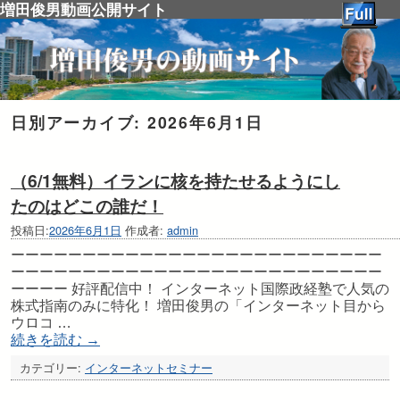
増田俊男動画公開サイト
日別アーカイブ:
2026年6月1日
（6/1無料）イランに核を持たせるようにし
たのはどこの誰だ！
投稿日:
2026年6月1日
作成者:
admin
ーーーーーーーーーーーーーーーーーーーーーーーーーー
ーーーーーーーーーーーーーーーーーーーーーーーーーー
ーーーー 好評配信中！ インターネット国際政経塾で人気の
株式指南のみに特化！ 増田俊男の「インターネット目から
ウロコ …
続きを読む
→
カテゴリー:
インターネットセミナー