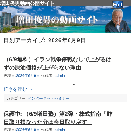
増田俊男動画公開サイト
日別アーカイブ:
2026年6月9日
（6/9無料）イラン戦争停戦なしで上がるは
ずの原油価格が上がらない理由
投稿日:
2026年6月9日
作成者:
admin
———————————————̵ …
続きを読む
→
カテゴリー:
インターネットセミナー
保護中: （6/9増田塾）第2弾・株式指南「昨
日取り損なった分は今日取り戻す」
投稿日:
2026年6月9日
作成者:
admin