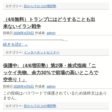
カテゴリー:
目からウロコの増田塾
（4/6無料）トランプにはどうすることも出
来ないイラン戦争
投稿日:
2026年4月6日
作成者:
admin
———————————————̵ …
続きを読む
→
カテゴリー:
インターネットセミナー
保護中: （4/6増田塾）第2弾・株式指南「ニ
ッケイ先物、余力30%で前場の高いところで
空売り！」
投稿日:
2026年4月6日
作成者:
admin
この投稿はパスワードで保護されているため抜粋文はあり
ません。
カテゴリー:
目からウロコの増田塾