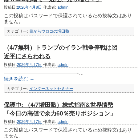
投稿日:
2026年4月8日
作成者:
admin
この投稿はパスワードで保護されているため抜粋文はあり
ません。
カテゴリー:
目からウロコの増田塾
（4/7無料）トランプのイラン戦争停戦は習
近平にさらわれる
投稿日:
2026年4月7日
作成者:
admin
———————————————̵ …
続きを読む
→
カテゴリー:
インターネットセミナー
保護中: （4/7増田塾）株式指南&世界情勢
「今日の高値で余力60％売りポジション」
投稿日:
2026年4月7日
作成者:
admin
この投稿はパスワードで保護されているため抜粋文はあり
ません。