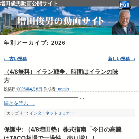
増田俊男動画公開サイト
年別アーカイブ:
2026
投稿ナビゲーション
←
古い投稿
新しい投稿
→
（4/8無料）イラン戦争、時間はイランの味
方
投稿日:
2026年4月8日
作成者:
admin
———————————————̵ …
続きを読む
→
カテゴリー:
インターネットセミナー
保護中: （4/8増田塾）株式指南「今日の高騰
はTACO相場で一過性、売り増し！」