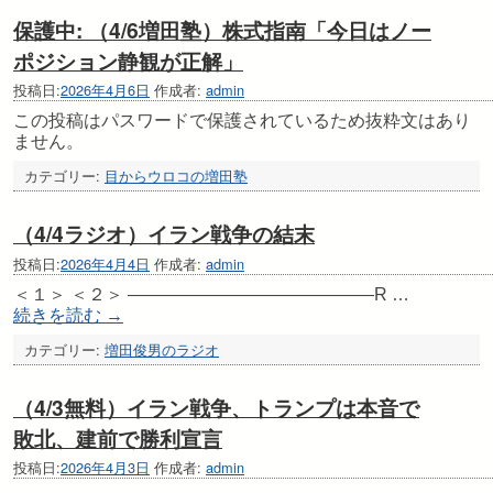
保護中: （4/6増田塾）株式指南「今日はノー
ポジション静観が正解」
投稿日:
2026年4月6日
作成者:
admin
この投稿はパスワードで保護されているため抜粋文はあり
ません。
カテゴリー:
目からウロコの増田塾
（4/4ラジオ）イラン戦争の結末
投稿日:
2026年4月4日
作成者:
admin
＜１＞ ＜２＞ ——————————————R …
続きを読む
→
カテゴリー:
増田俊男のラジオ
（4/3無料）イラン戦争、トランプは本音で
敗北、建前で勝利宣言
投稿日:
2026年4月3日
作成者:
admin