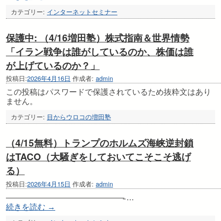
カテゴリー:
インターネットセミナー
保護中: （4/16増田塾）株式指南＆世界情勢
「イラン戦争は誰がしているのか、株価は誰
が上げているのか？」
投稿日:
2026年4月16日
作成者:
admin
この投稿はパスワードで保護されているため抜粋文はあり
ません。
カテゴリー:
目からウロコの増田塾
（4/15無料）トランプのホルムズ海峡逆封鎖
はTACO（大騒ぎをしておいてこそこそ逃げ
る）
投稿日:
2026年4月15日
作成者:
admin
———————————————̵ …
続きを読む
→