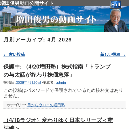
増田俊男動画公開サイト
月別アーカイブ:
4月 2026
投稿ナビゲーション
←
古い投稿
新しい投稿
→
保護中: （4/20増田塾）株式指南「トランプ
の与太話が終わり株価急落」
投稿日:
2026年4月20日
作成者:
admin
この投稿はパスワードで保護されているため抜粋文はあり
ません。
カテゴリー:
目からウロコの増田塾
（4/18ラジオ）変わりゆく日本シリーズ＜憲
法編＞