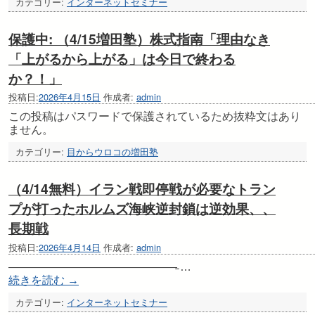
カテゴリー:
インターネットセミナー
保護中: （4/15増田塾）株式指南「理由なき
「上がるから上がる」は今日で終わる
か？！」
投稿日:
2026年4月15日
作成者:
admin
この投稿はパスワードで保護されているため抜粋文はあり
ません。
カテゴリー:
目からウロコの増田塾
（4/14無料）イラン戦即停戦が必要なトラン
プが打ったホルムズ海峡逆封鎖は逆効果、、
長期戦
投稿日:
2026年4月14日
作成者:
admin
———————————————̵ …
続きを読む
→
カテゴリー:
インターネットセミナー