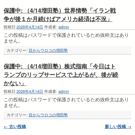
保護中: （4/14増田塾）世界情勢「イラン戦
争が後１か月続けばアメリカ経済は不況」
投稿日:
2026年4月14日
作成者:
admin
この投稿はパスワードで保護されているため抜粋文はあり
ません。
カテゴリー:
目からウロコの増田塾
保護中: （4/14増田塾）株式指南「今日はト
ランプのリップサービスで上がるが、後が続
かない」
投稿日:
2026年4月14日
作成者:
admin
この投稿はパスワードで保護されているため抜粋文はあり
ません。
カテゴリー:
目からウロコの増田塾
投稿ナビゲーション
←
古い投稿
新しい投稿
→