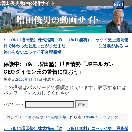
増田俊男動画公開サイト
投稿ナビゲーション
←
（9/11増田塾）株式指南「昨
（9/11無料）ニッケイ史上最高値
日で終わったと思ったがまだまだ
には裏がある
→
終わらないニッケイ不合理相場」
保護中: （9/11増田塾）世界情勢「JPモルガン
CEOダイモン氏の警告に従おう」
投稿日:
2025年9月11日
作成者:
admin
この投稿はパスワードで保護されています。表示するには
パスワードを入力してください:
パスワード
カテゴリー:
目からウロコの増田塾
作成者:
admin
パーマリンク
投稿ナビゲーション
←
（9/11増田塾）株式指南「昨
（9/11無料）ニッケイ史上最高値